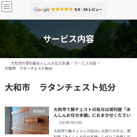
コ
ナ
ン
ビ
テ
ゲ
ン
ー
ツ
シ
へ
ョ
サービス内容
ス
ン
キ
に
ッ
移
プ
動
大和市の便利屋あんしんお任せ本舗
サービス内容
大和市 ラタンチェスト処分
大和市 ラタンチェスト処分
大和市で籐チェストの処分は便利屋「あ
家具処分
んしんお任せ本舗」におまかせください
2025年9月25日
大和市で籐チェストの処分にお困りの方は、便
利屋「あんしんお任せ本舗」にぜひご依頼くだ