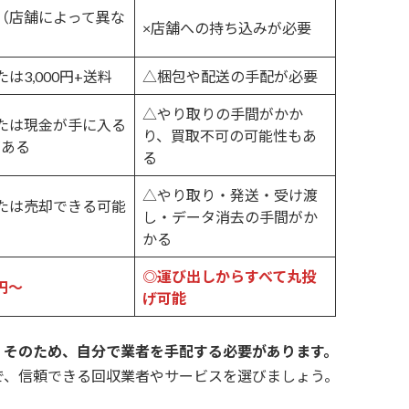
（店舗によって異な
×店舗への持ち込みが必要
は3,000円+送料
△梱包や配送の手配が必要
△やり取りの手間がかか
たは現金が手に入る
り、買取不可の可能性もあ
がある
る
△やり取り・発送・受け渡
たは売却できる可能
し・データ消去の手間がか
る
かる
◎運び出しからすべて丸投
0円～
げ可能
。そのため、自分で業者を手配する必要があります。
で、信頼できる回収業者やサービスを選びましょう。