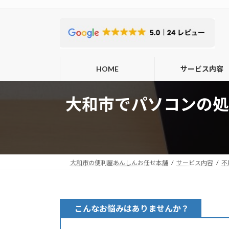
コ
ナ
ン
ビ
テ
ゲ
ン
ー
ツ
シ
へ
ョ
HOME
サービス内容
ス
ン
キ
に
大和市でパソコンの処
ッ
移
プ
動
大和市の便利屋あんしんお任せ本舗
サービス内容
不
こんなお悩みはありませんか？