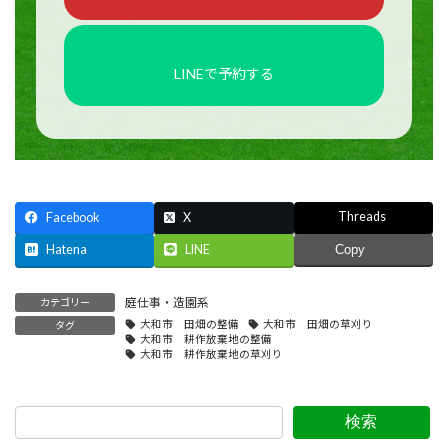
LINEで予約する
Threads
Facebook
X
Hatena
LINE
Copy
庭仕事・造園系
カテゴリー
大和市 田畑の整備
大和市 田畑の草刈り
タグ
大和市 耕作放棄地の整備
大和市 耕作放棄地の草刈り
検索